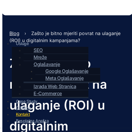
Blog
›
Zašto je bitno mjeriti povrat na ulaganje
(ROI) u digitalnim kampanjama?
Usluge
SEO
Mreže
Zašto je bitno
Oglašavanje
Google Oglašavanje
Meta Oglašavanje
mjeriti povrat na
Izrada Web Stranica
E-Commerce
ulaganje (ROI) u
Case Study
O Nama
Kontakt
Besplatna Analiza
digitalnim