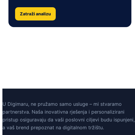
Zatraži analizu
U Digimaru, ne pružamo samo usluge – mi stvaramo
partnerstva. Naša inovativna rješenja i personalizirani
pristup osiguravaju da vaši poslovni ciljevi budu ispunjeni,
a vaš brend prepoznat na digitalnom tržištu.