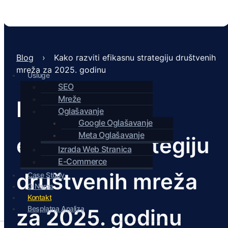
Blog
›
Kako razviti efikasnu strategiju društvenih
mreža za 2025. godinu
Usluge
SEO
Mreže
Kako razviti
Oglašavanje
Google Oglašavanje
Meta Oglašavanje
efikasnu strategiju
Izrada Web Stranica
E-Commerce
društvenih mreža
Case Study
O Nama
Kontakt
Besplatna Analiza
za 2025. godinu