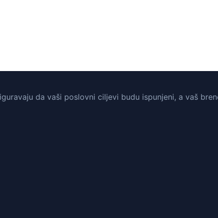
guravaju da vaši poslovni ciljevi budu ispunjeni, a vaš bre