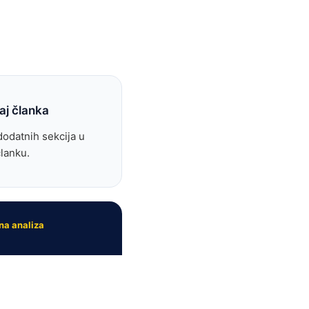
aj članka
odatnih sekcija u
lanku.
na analiza
e bolji rezultat
arketinga?
te nam web stranicu i