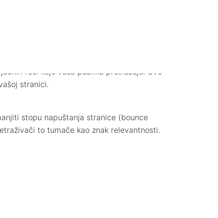
dobit ć
preporu
 vašeg poslovanja. Evo nekoliko koraka kako
:
Zatra
jučnih reči koje vaša publika pretražuje. Ovo
šoj stranici.
manjiti stopu napuštanja stranice (bounce
retraživači to tumače kao znak relevantnosti.