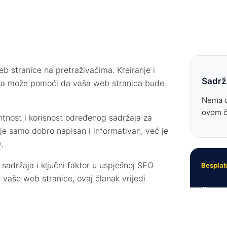
eb stranice na pretraživačima. Kreiranje i
Sadrž
žaja može pomoći da vaša web stranica bude
Nema d
ovom č
ntnost i korisnost određenog sadržaja za
ije samo dobro napisan i informativan, već je
.
 sadržaja i ključni faktor u uspješnoj SEO
Besplat
 vaše web stranice, ovaj članak vrijedi
Želit
iz m
Pošalji