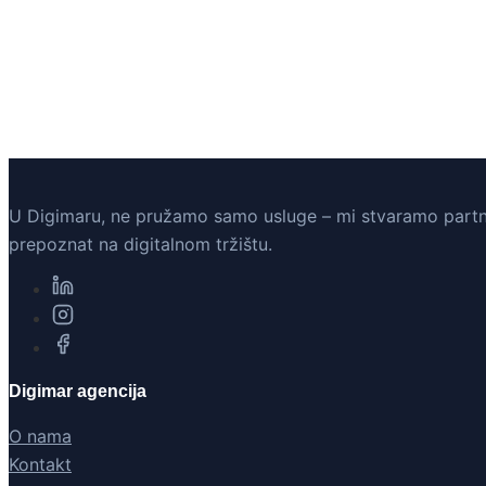
U Digimaru, ne pružamo samo usluge – mi stvaramo partners
prepoznat na digitalnom tržištu.
Digimar agencija
O nama
Kontakt