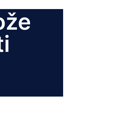
ože
i