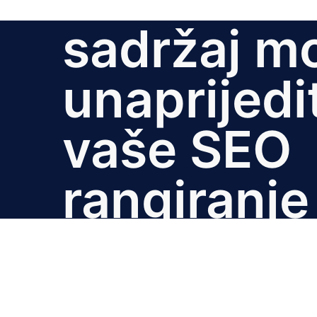
sadržaj m
unaprijedit
vaše SEO
rangiranje
Agencija Digimar
•
Objavljeno 3.10.2024.