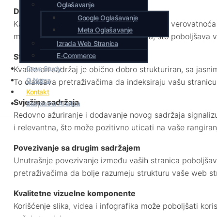
Oglašavanje
Deljenje i povratni linkovi
Google Oglašavanje
Kada je sadržaj koristan i zanimljiv, veća je verovatnoća
Meta Oglašavanje
mrežama ili linkovati sa svojih stranica, što poboljšava v
Izrada Web Stranica
E-Commerce
Struktura sadržaja
Kvalitetan sadržaj je obično dobro strukturiran, sa jasn
Case Study
O Nama
To olakšava pretraživačima da indeksiraju vašu stranicu
Kontakt
Svježina sadržaja
Besplatna Analiza
Redovno ažuriranje i dodavanje novog sadržaja signalizu
i relevantna, što može pozitivno uticati na vaše rangiran
Povezivanje sa drugim sadržajem
Unutrašnje povezivanje između vaših stranica poboljšav
pretraživačima da bolje razumeju strukturu vaše web st
Kvalitetne vizuelne komponente
Korišćenje slika, videa i infografika može poboljšati kor