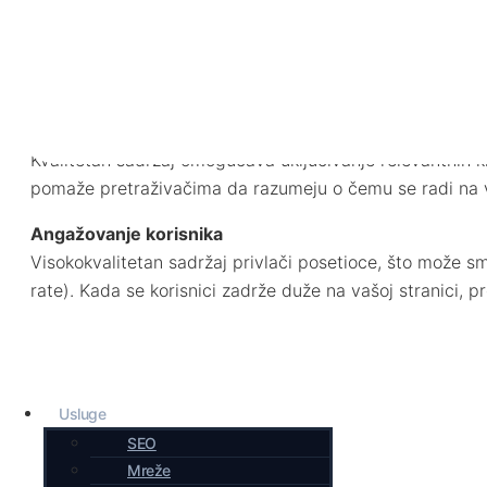
Kvalitetan sadržaj igra ključnu ulogu u izgradnji branda
kvalitetan sadržaj može unaprijediti vaše SEO rangiranje
Relevancija i ključne reči
Kvalitetan sadržaj omogućava uključivanje relevantnih kl
pomaže pretraživačima da razumeju o čemu se radi na va
Angažovanje korisnika
Visokokvalitetan sadržaj privlači posetioce, što može s
rate). Kada se korisnici zadrže duže na vašoj stranici, p
Usluge
SEO
Mreže